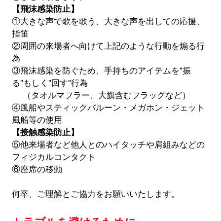
【飛沫感染防止】
①大きな声で歌を歌う、大きな声を出しての応援、
指笛
②周囲の来場者へ向けて上記のような行動を煽る行
為
③飛沫感染を防ぐため、手持ちのアイテムを"振
る"もしく"回す"行為
（タオルマフラー、大旗含むフラッグなど）
④風船やスティックバルーン・メガホン・ジェット
風船等の使用
【接触感染防止】
⑤他来場者など他人とのハイタッチや肩組みなどの
フィジカルコンタクト
⑥座席の移動
何卒、ご理解とご協力をお願いいたします。