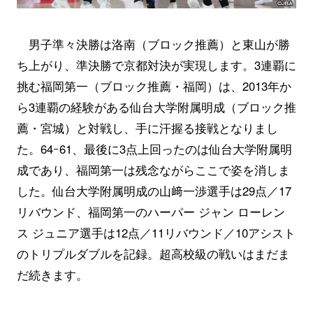
男子準々決勝は洛南（ブロック推薦）と東山が勝
ち上がり、準決勝で京都対決が実現します。3連覇に
挑む福岡第一（ブロック推薦・福岡）は、2013年か
ら3連覇の経験がある仙台大学附属明成（ブロック推
薦・宮城）と対戦し、手に汗握る接戦となりまし
た。64ｰ61、最後に3点上回ったのは仙台大学附属明
成であり、福岡第一は残念ながらここで姿を消しま
した。仙台大学附属明成の山﨑一渉選手は29点／17
リバウンド、福岡第一のハーパー ジャン ローレン
ス ジュニア選手は12点／11リバウンド／10アシスト
のトリプルダブルを記録。超高校級の戦いはまだま
だ続きます。